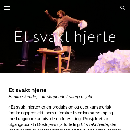
Skip to main content
Skip to navigation
Et svakt hjerte
Et svakt hjerte
Et utforskende, samskapende teaterprosjekt
«Et svakt hjerte» er en produksjon og et et kunstnerisk
forskningsprosjekt, som utforsker hvordan samskaping
med ungdom kan utvikle en forestilling. Prosjektet tar
utgangspunkt i Dostojevskijs fortelling
Et svakt hjerte
, der