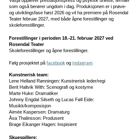
Vasja opplever prestasjonspress og psykisk uhelse, temaer
som også berører ungdom i dag.
Produksjonen er i prøve-
og utviklingsfase høst 2026
og vil ha premiere på Rosendal
Teater februar 2027, med både åpne forestillinger og
skoleforestillinger.
Forestillinger i perioden 18.-21. februar 2027 ved
Rosendal Teater
Skoleforestillinger og åpne forestillinger.
Følg prosjektet på
og
facebook
instagram
Kunstnerisk team:
Lene Helland Rønningen: Kunstnerisk leder/regi
Berit Haltvik With: Scenografi og kostyme
Marte Huke: Dramatiker
Johnny Engdal Silseth og Lucas Føll Eide:
Musikk/komposisjon
Aimée Kaspersen: Dramaturg
Åsa Thalinsson: Produsent
Brage Eikanger Hagen: Inspisient
Skuespillere: