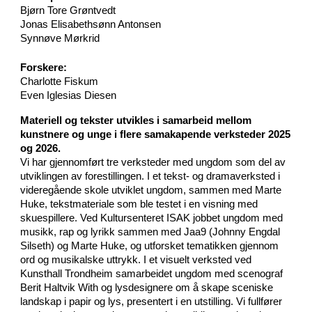
Bjørn Tore Grøntvedt
Jonas Elisabethsønn Antonsen
Synnøve Mørkrid
Forskere:
Charlotte Fiskum
Even Iglesias Diesen
Materiell og tekster utvikles i samarbeid mellom
kunstnere og unge i flere samakapende verksteder 2025
og 2026.
Vi har gjennomført tre verksteder med ungdom som del av
utviklingen av forestillingen. I et tekst- og dramaverksted i
videregående skole utviklet ungdom, sammen med Marte
Huke, tekstmateriale som ble testet i en visning med
skuespillere. Ved Kultursenteret ISAK jobbet ungdom med
musikk, rap og lyrikk sammen med Jaa9 (Johnny Engdal
Silseth) og Marte Huke, og utforsket tematikken gjennom
ord og musikalske uttrykk. I et visuelt verksted ved
Kunsthall Trondheim samarbeidet ungdom med scenograf
Berit Haltvik With og lysdesignere om å skape sceniske
landskap i papir og lys, presentert i en utstilling.
Vi fullfører