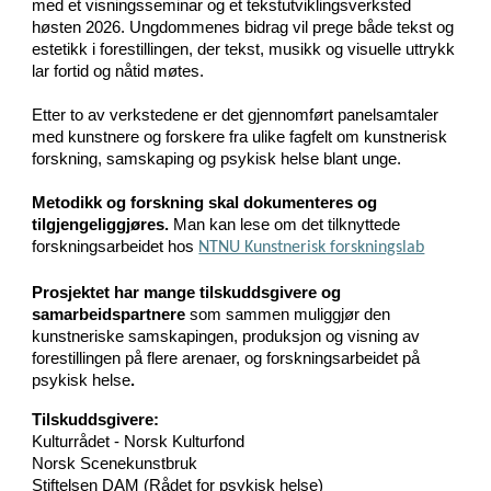
med et visningsseminar og et tekstutviklingsverksted
høsten 2026. Ungdommenes bidrag vil prege både tekst og
estetikk i forestillingen, der tekst, musikk og visuelle uttrykk
lar fortid og nåtid møtes.
Etter to av verkstedene er det gjennomført panelsamtaler
med kunstnere og forskere fra ulike fagfelt om kunstnerisk
forskning, samskaping og psykisk helse blant unge.
Metodikk og forskning skal dokumenteres og
tilgjengeliggjøres.
Man kan lese om det tilknyttede
forskningsarbeidet hos
NTNU Kunstnerisk forskningslab
Prosjektet har mange tilskuddsgivere og
samarbeidspartnere
som sammen muliggjør den
kunstneriske samskapingen, produksjon og visning av
forestillingen på flere arenaer, og forskningsarbeidet på
psykisk helse
.
Tilskuddsgivere:
Kulturrådet - Norsk Kulturfond
Norsk Scenekunstbruk
Stiftelsen DAM (Rådet for psykisk helse)