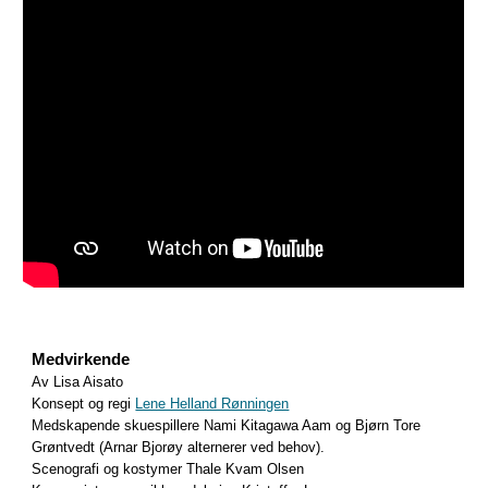
Medvirkende
Av Lisa Aisato
Konsept og regi
Lene Helland Rønningen
Medskapende skuespillere Nami Kitagawa Aam og Bjørn Tore
Grøntvedt (Arnar Bj
orøy alternerer ved behov).
Scenografi og kostymer Thale Kvam Olsen