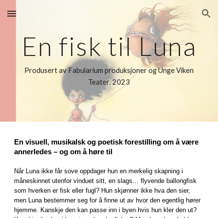
Skip to main content
Skip to navigation
En fisk til Luna
Produsert av Fabularium produksjoner og Unge Viken
Teater
, 2023
En visuell, musikalsk og poetisk forestilling om å være
annerledes – og om å høre til
Når Luna ikke får sove oppdager hun en merkelig skapning i
måneskinnet utenfor vinduet sitt, en slags… flyvende ballongfisk
som hverken er fisk eller fugl? Hun skjønner ikke hva den sier,
men Luna bestemmer seg for å finne ut av hvor den egentlig hører
hjemme. Kanskje den kan passe inn i byen hvis hun kler den ut?