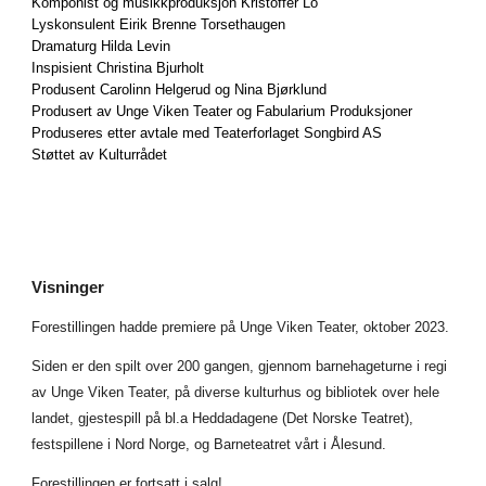
Komponist og musikkproduksjon Kristoffer Lo
Lyskonsulent Eirik Brenne Torsethaugen
Dramaturg Hilda Levin
Inspisient Christina Bjurholt
Produsent Carolinn Helgerud og Nina Bjørklund
Produsert av Unge Viken Teater og Fabularium Produksjoner
Produseres etter avtale med Teaterforlaget Songbird AS
Støttet av Kulturrådet
Visninger
Forestillingen hadde premiere på Unge Viken Teater, oktober 2023.
Siden er den spilt over 200 gangen, gjennom barnehageturne i regi
av Unge Viken Teater, på diverse kulturhus og bibliotek over hele
landet, gjestespill på bl.a Heddadagene (Det Norske Teatret),
festspillene i Nord Norge, og Barneteatret vårt i Ålesund.
Forestillingen er fortsatt i salg!