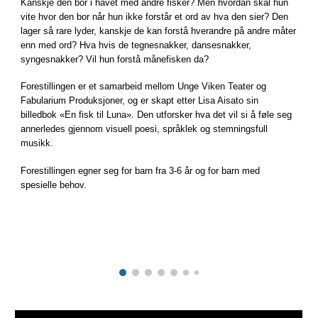
Kanskje den bor i havet med andre fisker? Men hvordan skal hun
vite hvor den bor når hun ikke forstår et ord av hva den sier? Den
lager så rare lyder, kanskje de kan forstå hverandre på andre måter
enn med ord? Hva hvis de tegnesnakker, dansesnakker,
syngesnakker? Vil hun forstå månefisken da?
Forestillingen er et samarbeid mellom Unge Viken Teater og
Fabularium Produksjoner, og er skapt etter Lisa Aisato sin
billedbok «En fisk til Luna». Den utforsker hva det vil si å føle seg
annerledes gjennom visuell poesi, språklek og stemningsfull
musikk.
Forestillingen egner seg for barn fra 3-6 år og for barn med
spesielle behov.