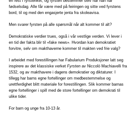
en fest i fyrsteriket, og fyrsten bestemmer selv når han har
fødselsdag. Alle får være med på feiringen og sitte ved fyrstens
bord, til og med den engasjerte jenta fra skoleavisa.
Men svarer fyrsten på alle spørsmål når alt kommer til alt?
Demokratiske verdier trues, også i vår vestlige verden. Vi lever i
en tid der fakta blir til «fake news». Hvordan kan demokratiet
forvitre, selv om makthaverne kommer til makten ved frie valg?
I arbeidet med forestillingen har Fabularium Produksjoner latt seg
inspirere av det klassiske verket
Fyrsten
av Niccolò Machiavelli fra
1532, og av makthavere i dagens demokratier og diktaturer. I
tillegg har barns egne fortellinger om medbestemmelse og
urettferdighet blitt materiale for forestillingen. Slik kommer barnas
egne fortellinger i spill med de store fortellinger om demokrati til
ulike tider.
For barn og unge fra 10-13 år.