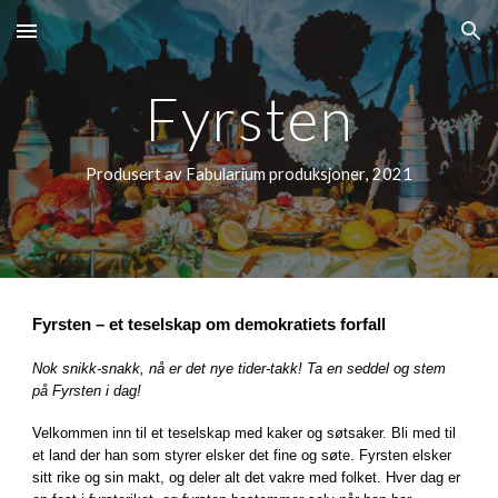
Skip to main content
Skip to navigation
Fyrsten
Produsert av Fabularium produksjoner
,
2021
Fyrsten – et teselskap om demokratiets forfall
Nok snikk-snakk, nå er det nye tider-takk! Ta en seddel og stem
på Fyrsten i dag!
Velkommen inn til et teselskap med kaker og søtsaker. Bli med til
et land der han som styrer elsker det fine og søte. Fyrsten elsker
sitt rike og sin makt, og deler alt det vakre med folket. Hver dag er